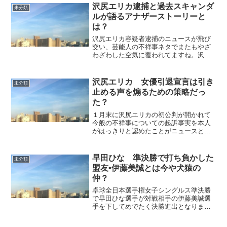
沢尻エリカ逮捕と過去スキャンダ
未分類
ルが語るアナザーストーリーと
は？
沢尻エリカ容疑者逮捕のニュースが飛び
交い、芸能人の不祥事ネタでまたもやざ
わざわした空気に覆われてますね。沢尻
エリカさんはこれまでも数々のスキャン
ダルを世に提供してきてました。主演だ
った映画クローズド•ノート舞台挨拶に於
沢尻エリカ 女優引退宣言は引き
未分類
ける「別に••」の発言...
止める声を煽るための策略だっ
た？
１月末に沢尻エリカの初公判が開かれて
今般の不祥事についての起訴事実を本人
がはっきりと認めたことがニュースとな
りましたね。併せて女優への復帰は考え
ていないという発言がありこ反響を呼ん
でます。この発言に対して引退を惜しむ
早田ひな 準決勝で打ち負かした
未分類
声や復帰を切望する声が多...
盟友•伊藤美誠とは今や犬猿の
仲？
卓球全日本選手権女子シングルス準決勝
で早田ひな選手が対戦相手の伊藤美誠選
手を下してめでたく決勝進出となりまし
た。伊藤美誠選手といえば女子ダブルス
ではペアでした。共に心一つにして奮闘