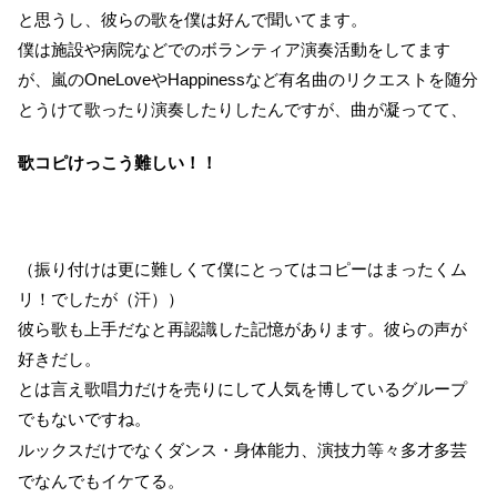
と思うし、彼らの歌を僕は好んで聞いてます。
僕は施設や病院などでのボランティア演奏活動をしてます
が、嵐のOneLoveやHappinessなど有名曲のリクエストを随分
とうけて歌ったり演奏したりしたんですが、曲が凝ってて、
歌コピけっこう難しい！！
（振り付けは更に難しくて僕にとってはコピーはまったくム
リ！でしたが（汗））
彼ら歌も上手だなと再認識した記憶があります。彼らの声が
好きだし。
とは言え歌唱力だけを売りにして人気を博しているグループ
でもないですね。
多才多芸
ルックスだけでなくダンス・身体能力、演技力等々
でなんでもイケてる。