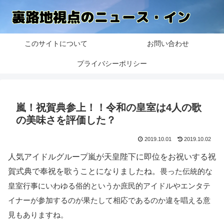
このサイトについて
お問い合わせ
プライバシーポリシー
嵐！祝賀典参上！！令和の皇室は4人の歌
の美味さを評価した？
2019.10.01
2019.10.02
人気アイドルグループ嵐が天皇陛下に即位をお祝いする祝
畏った伝統的な
賀式典で奉祝を歌うことになりましたね。
皇室行事にいわゆる俗的というか庶民的アイドルやエンタテ
イナーが参加するのが果たして相応であるのか違を唱える意
見もありますね。