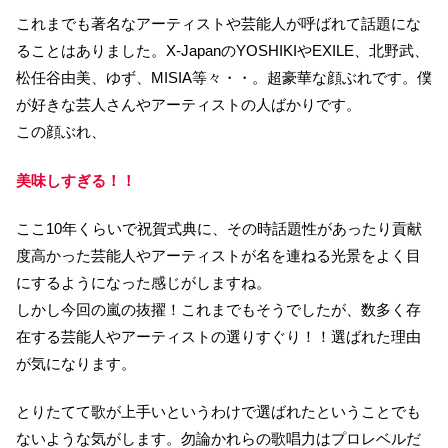
これまでも著名なアーティストや芸能人が呼ばれて話題にな
ることは
ありました。
X-JapanのYOSHIKIやEXILE、北野武、
松任谷由美、ゆず、MISIA等々・・。超豪華な顔ぶれです。僕
が好きな芸人さんやアーティストの人ばかりです。
この顔ぶれ、
美味しすぎる！！
ここ10年くらいで祝賀式典に、その時話題性があったり貢献
度高かった芸能人やアーティストが名を連ねる光景をよく目
にするようになった感じがしますね。
しかし今回の嵐の抜擢！これまでもそうでしたが、数多く存
在する芸能人やアーティストの選りすぐり！！選ばれた理由
が気になります。
とりたてて歌が上手いというわけで選ばれたということでも
ないような気がします。勿論かれらの歌唱力はプロレベルだ