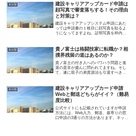
の結果、大会三連覇を達成した仲で、一
建設キャリアアップカード申請は
未分類
心同体のプレイは記憶に新...
顔写真で審査落ちする！その理由
と対策は？
建設キャリアアップシステム申請にあた
っては申請書の１枚目に顔写真を貼るよ
うになってますよね。証明写真を枠内に
ぺたんと糊付けするだけの簡単な作業だ
とは思うんです。けど、実はみなさん意
外とちょっとしたろこでミスっててそれ
貴ノ富士は格闘技家に転職か？相
未分類
が原因で審査落ちしてしま...
撲界残留の道はあるのか？
貴ノ富士の付き人へのパワハラ問題と進
退の是非が盛んに問われてますね。そし
て、遂に双子の弟貴源治も引退すべきだ
と発言して話題を呼んでます。暴力事件
はこれで２度目であることもあって、ま
たかよ！もう弁解の余地はないよ！と言
建設キャリアアップカード申請
未分類
う辛口の意見も当然ながら...
Webと郵送どちらがイイ？（難易
度比較）
公式サイトにも記載されていますが申請
方法には、Web入力、郵送、最寄りの窓
口申請の3通りの方法があります。ネット
への入力か？手書きで申請書を完成させ
て郵送・窓口提出をするか？大きく分け
るとこの2つのやり方があるわけです。抜