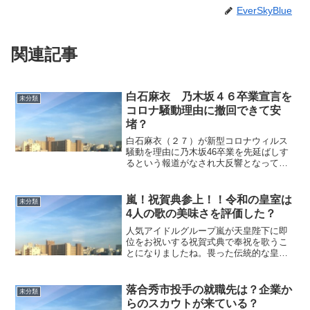
EverSkyBlue
関連記事
白石麻衣 乃木坂４６卒業宣言を
未分類
コロナ騒動理由に撤回できて安
堵？
白石麻衣（２７）が新型コロナウィルス
騒動を理由に乃木坂46卒業を先延ばしす
るという報道がなされ大反響となってま
すね。このことを扱った記事が多数見受
けられますし熱烈なファンをはじめとし
て関心がある人たちから今回の卒業延期
嵐！祝賀典参上！！令和の皇室は
未分類
について数千件にもおよ...
4人の歌の美味さを評価した？
人気アイドルグループ嵐が天皇陛下に即
位をお祝いする祝賀式典で奉祝を歌うこ
とになりましたね。畏った伝統的な皇室
行事にいわゆる俗的というか庶民的アイ
ドルやエンタテイナーが参加するのが果
たして相応であるのか違を唱える意見も
落合秀市投手の就職先は？企業か
未分類
ありますね。 ファン層も...
らのスカウトが来ている？