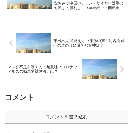
なおみが中国のジェン・サイサイ選手と
対戦して勝利し、３年連続で３回戦進出
の快挙をとげました。持てる力を遺憾な
く発揮した内容の濃い試合でしたが途中
の第２セット第３ゲームでバックショッ
トミスによって相手にブレ...
東出昌大 途絶えない非難の声！汚名挽回
への道のりに微笑む女神は？
マスク不足を嘆くのは無意味？コロナウ
ィルスの効果的対処法とは？
コメント
コメントを書き込む