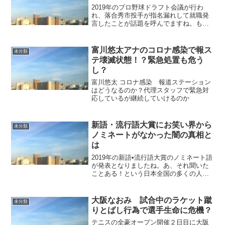
2019年のプロ野球ドラフト会議が行わ
れ、落合秀市投手が指名漏れして就職発
言したことが話題を呼んでますね。もう
いいです！就職します！とあっさりと発
言したのが印象的でした。野球界の若手
としても十分に期待できると思うのです
富川悠太アナのコロナ感染で報ス
未分類
がドラフト会議で指名漏...
テ壊滅状態！？緊急処置も危う
し？
富川悠太 コロナ感染 報道ステーション
はどうなるのか？代理スタッフで緊急対
応しているが継続していけるのか
新語・流行語大賞にお笑い界から
未分類
ノミネートがなかった闇の真相と
は
2019年の新語•流行語大賞のノミネート語
が発表となりましたね。あ、それ聞いた
ことある！という日本全国の多くの人が
どこかで耳にして鮮烈な記憶として頭に
刻まれ、影響力があったとされる言葉の
上位３０語です。この中から１０語が１
大阪なおみ 試合中のラケット蹴
未分類
２月２日に選ばれる...
りとばし行為で選手生命に危機？
テニスの全豪オープン開催２日目に大阪