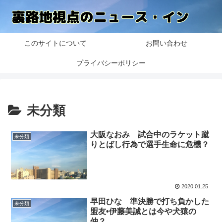
このサイトについて
お問い合わせ
プライバシーポリシー
未分類
大阪なおみ 試合中のラケット蹴
未分類
りとばし行為で選手生命に危機？
2020.01.25
早田ひな 準決勝で打ち負かした
未分類
盟友•伊藤美誠とは今や犬猿の
仲？