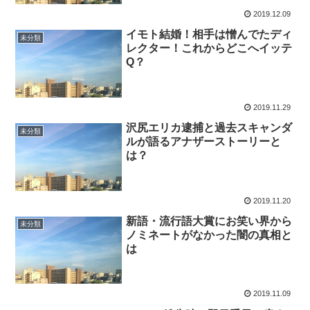
2019.12.09
イモト結婚！相手は憎んでたディ
未分類
レクター！これからどこへイッテ
Q？
2019.11.29
沢尻エリカ逮捕と過去スキャンダ
未分類
ルが語るアナザーストーリーと
は？
2019.11.20
新語・流行語大賞にお笑い界から
未分類
ノミネートがなかった闇の真相と
は
2019.11.09