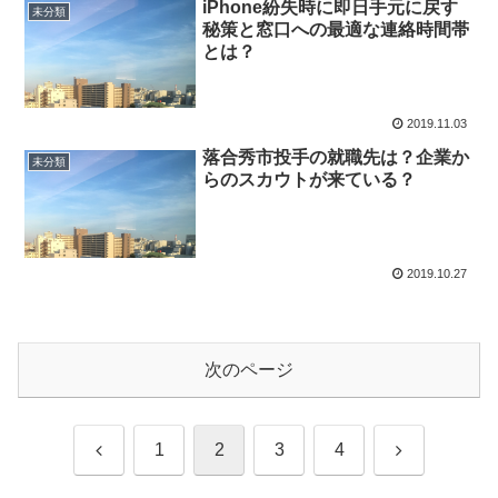
iPhone紛失時に即日手元に戻す
未分類
秘策と窓口への最適な連絡時間帯
とは？
2019.11.03
落合秀市投手の就職先は？企業か
未分類
らのスカウトが来ている？
2019.10.27
次のページ
前
次
1
2
3
4
へ
へ