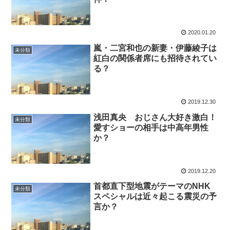
2020.01.20
嵐・二宮和也の新妻・伊藤綾子は
未分類
紅白の関係者席にも招待されてい
る？
2019.12.30
浅田真央 おじさん大好き激白！
未分類
愛すショーの相手は中高年男性
か？
2019.12.20
首都直下型地震がテーマのNHK
未分類
スペシャルは近々起こる震災の予
言か？