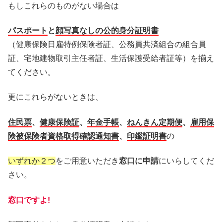
もしこれらのものがない場合は
パスポート
と
顔写真なしの公的身分証明書
（健康保険日雇特例保険者証、公務員共済組合の組合員
証、宅地建物取引主任者証、生活保護受給者証等）を揃え
てください。
更にこれらがないときは、
住民票
、
健康保険証
、
年金手帳
、
ねんきん定期便
、
雇用保
険被保険者資格取得確認通知書
、
印鑑証明書
の
いずれか２つ
をご用意いただき
窓口に申請
にいらしてくだ
さい。
窓口ですよ!