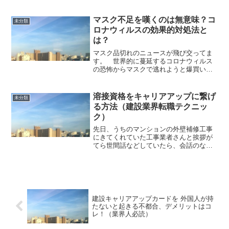
が俄かに増えて来てます。 先日、70歳
を超えたベテラン技能者の方が10代のお
孫さんが一緒にカード申請をしたいとい
マスク不足を嘆くのは無意味？コ
未分類
うお問い合わせを受け...
ロナウィルスの効果的対処法と
は？
マスク品切れのニュースが飛び交ってま
す。 世界的に蔓延するコロナウィルス
の恐怖からマスクで逃れようと爆買いが
激化した顛末です。連日のようにテレビ
ではお店のマスク陳列棚が空になってい
てインタビューで店員さんが嘆いている
溶接資格をキャリアアップに繋げ
未分類
様子を流してますね。感染...
る方法（建設業界転職テクニッ
ク）
先日、うちのマンションの外壁補修工事
にきてくれていた工事業者さんと挨拶が
てら世間話などしていたら、会話のなか
で現場がかわるたびに、身分を明かした
り所有資格を提示する手間がいつもつき
まとうという苦労話をしてくれました。
初めて公的に取得した資格...
建設キャリアアップカードを 外国人が持
たないと起きる不都合、デメリットはコ
レ！（業界人必読）