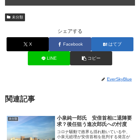
未分類
シェアする
X
Facebook
はてブ
LINE
コピー
EverSkyBlue
関連記事
小泉純一郎氏 安倍首相に退陣要
未分類
求？後任狙う進次郎氏への忖度
コロナ騒動で政界も揺れ動いている中、
小泉元総理が安倍首相を批判する発言が