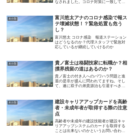
なされました。コロナ対策に一致して推
進しなければならないところに雑音が入
った感じもしますね。しかも元の総理
が！しかもそのほとんどが森友とかコロ
富川悠太アナのコロナ感染で報ス
未分類
ナ問題とまったく掛け離れた...
テ壊滅状態！？緊急処置も危う
し？
富川悠太 コロナ感染 報道ステーション
はどうなるのか？代理スタッフで緊急対
応しているが継続していけるのか
貴ノ富士は格闘技家に転職か？相
未分類
撲界残留の道はあるのか？
貴ノ富士の付き人へのパワハラ問題と進
退の是非が盛んに問われてますね。そし
て、遂に双子の弟貴源治も引退すべきだ
と発言して話題を呼んでます。暴力事件
はこれで２度目であることもあって、ま
たかよ！もう弁解の余地はないよ！と言
建設キャリアアップカードを高齢
未分類
う辛口の意見も当然ながら...
者・未成年者が取得する際の注意
点
高齢者や未成年の建設技能者が建設キャ
リアアップシステムのカードを取得する
ことは出来ないのかというお問い合わせ