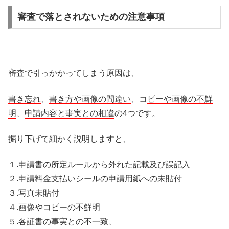
審査で落とされないための注意事項
審査で引っかかってしまう原因は、
書き忘れ
、
書き方や画像の間違い
、コ
ピーや画像の不鮮
明
、
申請内容と事実との相違
の4つです。
掘り下げて細かく説明しますと、
１.申請書の所定ルールから外れた記載及び誤記入
２.申請料金支払いシールの申請用紙への未貼付
３.写真未貼付
４.画像やコピーの不鮮明
５.各証書の事実との不一致、